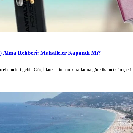
t) Alma Rehberi: Mahalleler Kapandı Mı?
ellemeleri geldi. Göç İdaresi'nin son kararlarına göre ikamet süreçler