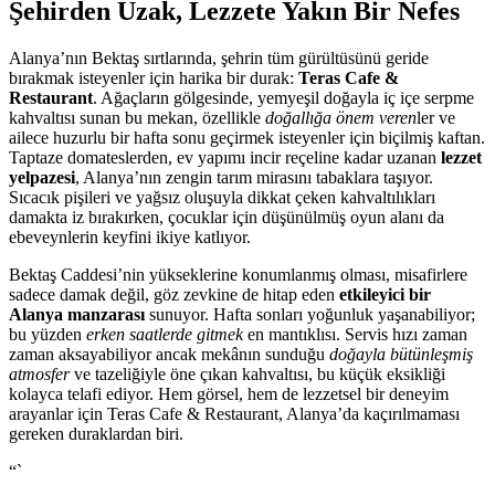
Şehirden Uzak, Lezzete Yakın Bir Nefes
Alanya’nın Bektaş sırtlarında, şehrin tüm gürültüsünü geride
bırakmak isteyenler için harika bir durak:
Teras Cafe &
Restaurant
. Ağaçların gölgesinde, yemyeşil doğayla iç içe serpme
kahvaltısı sunan bu mekan, özellikle
doğallığa önem veren
ler ve
ailece huzurlu bir hafta sonu geçirmek isteyenler için biçilmiş kaftan.
Taptaze domateslerden, ev yapımı incir reçeline kadar uzanan
lezzet
yelpazesi
, Alanya’nın zengin tarım mirasını tabaklara taşıyor.
Sıcacık pişileri ve yağsız oluşuyla dikkat çeken kahvaltılıkları
damakta iz bırakırken, çocuklar için düşünülmüş oyun alanı da
ebeveynlerin keyfini ikiye katlıyor.
Bektaş Caddesi’nin yükseklerine konumlanmış olması, misafirlere
sadece damak değil, göz zevkine de hitap eden
etkileyici bir
Alanya manzarası
sunuyor. Hafta sonları yoğunluk yaşanabiliyor;
bu yüzden
erken saatlerde gitmek
en mantıklısı. Servis hızı zaman
zaman aksayabiliyor ancak mekânın sunduğu
doğayla bütünleşmiş
atmosfer
ve tazeliğiyle öne çıkan kahvaltısı, bu küçük eksikliği
kolayca telafi ediyor. Hem görsel, hem de lezzetsel bir deneyim
arayanlar için Teras Cafe & Restaurant, Alanya’da kaçırılmaması
gereken duraklardan biri.
“`