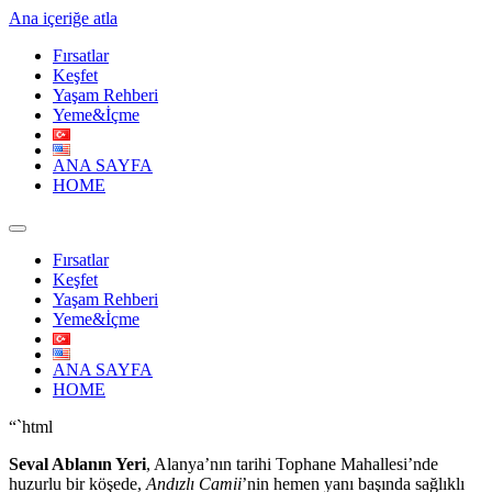
Ana içeriğe atla
Fırsatlar
Keşfet
Yaşam Rehberi
Yeme&İçme
ANA SAYFA
HOME
Fırsatlar
Keşfet
Yaşam Rehberi
Yeme&İçme
ANA SAYFA
HOME
“`html
Seval Ablanın Yeri
, Alanya’nın tarihi Tophane Mahallesi’nde
huzurlu bir köşede,
Andızlı Camii
’nin hemen yanı başında sağlıklı