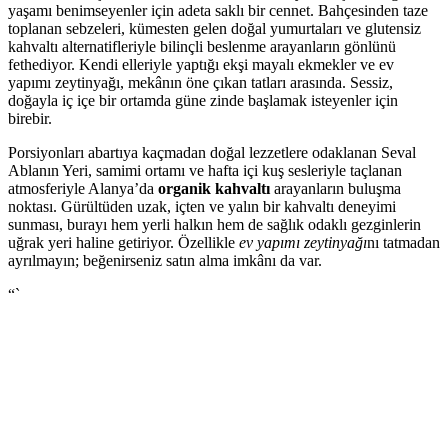
yaşamı benimseyenler için adeta saklı bir cennet. Bahçesinden taze
toplanan sebzeleri, kümesten gelen doğal yumurtaları ve glutensiz
kahvaltı alternatifleriyle bilinçli beslenme arayanların gönlünü
fethediyor. Kendi elleriyle yaptığı ekşi mayalı ekmekler ve ev
yapımı zeytinyağı, mekânın öne çıkan tatları arasında. Sessiz,
doğayla iç içe bir ortamda güne zinde başlamak isteyenler için
birebir.
Porsiyonları abartıya kaçmadan doğal lezzetlere odaklanan Seval
Ablanın Yeri, samimi ortamı ve hafta içi kuş sesleriyle taçlanan
atmosferiyle Alanya’da
organik kahvaltı
arayanların buluşma
noktası. Gürültüden uzak, içten ve yalın bir kahvaltı deneyimi
sunması, burayı hem yerli halkın hem de sağlık odaklı gezginlerin
uğrak yeri haline getiriyor. Özellikle
ev yapımı zeytinyağı
nı tatmadan
ayrılmayın; beğenirseniz satın alma imkânı da var.
“`