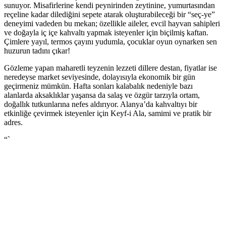
sunuyor. Misafirlerine kendi peynirinden zeytinine, yumurtasından
reçeline kadar dilediğini sepete atarak oluşturabileceği bir “seç-ye”
deneyimi vadeden bu mekan; özellikle aileler, evcil hayvan sahipleri
ve doğayla iç içe kahvaltı yapmak isteyenler için biçilmiş kaftan.
Çimlere yayıl, termos çayını yudumla, çocuklar oyun oynarken sen
huzurun tadını çıkar!
Gözleme yapan maharetli teyzenin lezzeti dillere destan, fiyatlar ise
neredeyse market seviyesinde, dolayısıyla ekonomik bir gün
geçirmeniz mümkün. Hafta sonları kalabalık nedeniyle bazı
alanlarda aksaklıklar yaşansa da salaş ve özgür tarzıyla ortam,
doğallık tutkunlarına nefes aldırıyor. Alanya’da kahvaltıyı bir
etkinliğe çevirmek isteyenler için Keyf-i Ala, samimi ve pratik bir
adres.
“`