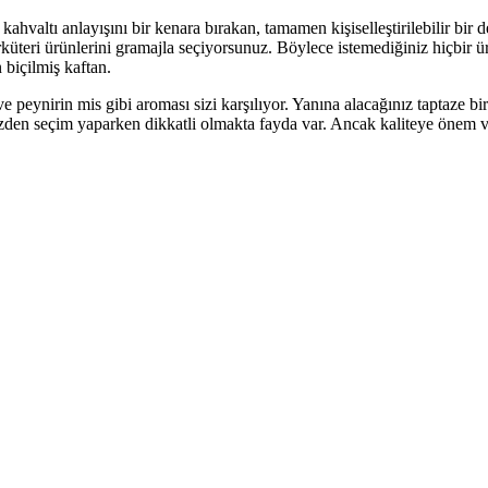
ahvaltı anlayışını bir kenara bırakan, tamamen kişiselleştirilebilir b
arküteri ürünlerini gramajla seçiyorsunuz. Böylece istemediğiniz hiçbir
 biçilmiş kaftan.
 peynirin mis gibi aroması sizi karşılıyor. Yanına alacağınız taptaze bir
üzden seçim yaparken dikkatli olmakta fayda var. Ancak kaliteye önem 