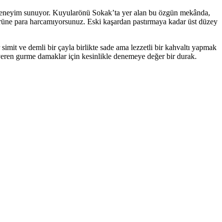
ir deneyim sunuyor. Kuyularönü Sokak’ta yer alan bu özgün mekânda,
 ürüne para harcamıyorsunuz. Eski kaşardan pastırmaya kadar üst düzey
 simit ve demli bir çayla birlikte sade ama lezzetli bir kahvaltı yapmak
veren gurme damaklar için kesinlikle denemeye değer bir durak.