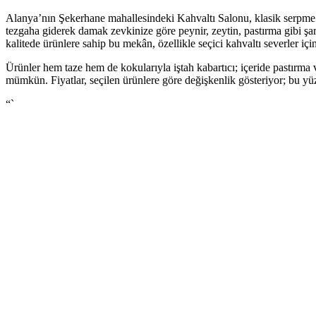
Alanya’nın Şekerhane mahallesindeki Kahvaltı Salonu, klasik serpme k
tezgaha giderek damak zevkinize göre peynir, zeytin, pastırma gibi ş
kalitede ürünlere sahip bu mekân, özellikle seçici kahvaltı severler için
Ürünler hem taze hem de kokularıyla iştah kabartıcı; içeride pastırma ve
mümkün. Fiyatlar, seçilen ürünlere göre değişkenlik gösteriyor; bu y
“`