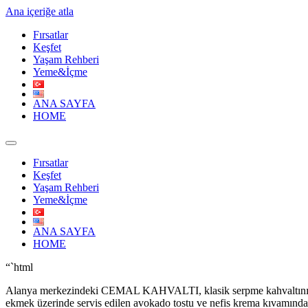
Ana içeriğe atla
Fırsatlar
Keşfet
Yaşam Rehberi
Yeme&İçme
ANA SAYFA
HOME
Fırsatlar
Keşfet
Yaşam Rehberi
Yeme&İçme
ANA SAYFA
HOME
“`html
Alanya merkezindeki CEMAL KAHVALTI, klasik serpme kahvaltının ötes
ekmek üzerinde servis edilen avokado tostu ve nefis krema kıvamındak