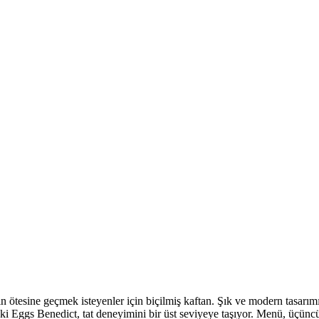
ine geçmek isteyenler için biçilmiş kaftan. Şık ve modern tasarımıyl
i Eggs Benedict, tat deneyimini bir üst seviyeye taşıyor. Menü, üçüncü